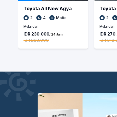
Toyota
All New Agya
Toyota
2
4
Matic
2
Mulai dari
Mulai dari
IDR 230.000
IDR 270
/ 24 Jam
IDR 260.000
IDR 310