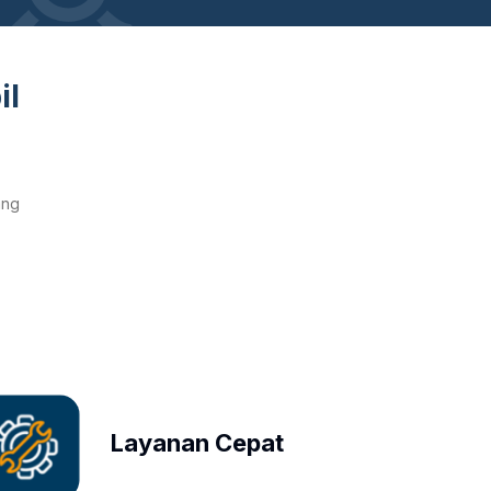
il
ang
Layanan Cepat