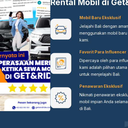
Rental Mobil di Get
Mobil Baru Eksklusif
Jelajahi Bali dengan ama
menggunakan mobil baru 
kami.
Favorit Para Influencer
Dipercaya oleh para influ
kami adalah pilihan utam
untuk menjelajahi Bali.
Penawaran Eksklusif
Nikmati penawaran eksklu
mobil impian Anda selama
di Bali.