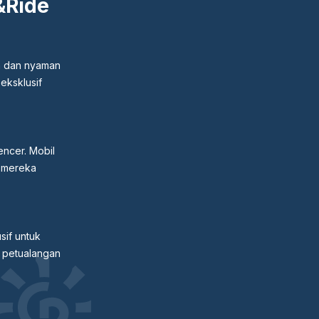
&Ride
n dan nyaman
eksklusif
encer. Mobil
a mereka
sif untuk
 petualangan