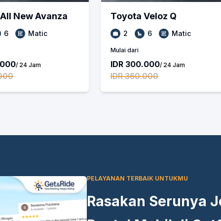
All New Avanza
Toyota
Veloz Q
6
Matic
2
6
Matic
Mulai dari
.000
IDR 300.000
/ 24 Jam
/ 24 Jam
.000
IDR 360.000
PELAYANAN TERBAIK UNTUKMU
Rasakan Serunya Je