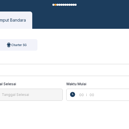
emput Bandara
Charter SG
l Selesai
Waktu Mulai
: