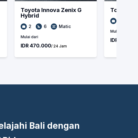
Toyota
Innova Zenix G
Toyota
In
Hybrid
2
6
2
6
Matic
Mulai dari
Mulai dari
IDR 470.00
IDR 470.000
/ 24 Jam
lajahi Bali dengan