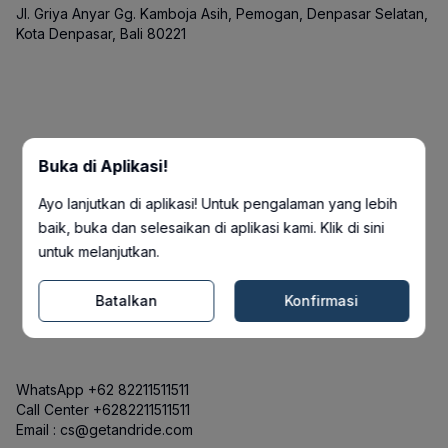
Jl. Griya Anyar Gg. Kamboja Asih, Pemogan, Denpasar Selatan,
Kota Denpasar, Bali 80221
Buka di Aplikasi!
Ayo lanjutkan di aplikasi! Untuk pengalaman yang lebih
baik, buka dan selesaikan di aplikasi kami. Klik di sini
untuk melanjutkan.
Batalkan
Konfirmasi
WhatsApp +62 82211511511
Call Center +6282211511511
Email : cs@getandride.com